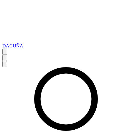
DACUÑA