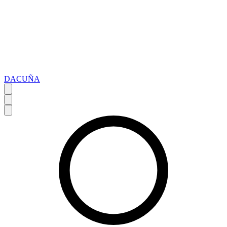
DACUÑA