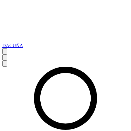
DACUÑA