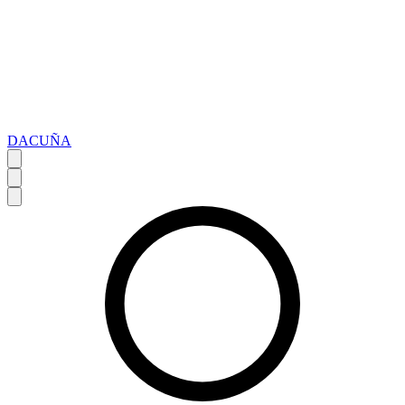
DACUÑA