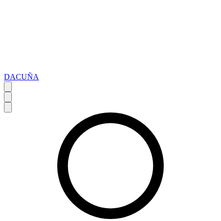
DACUÑA