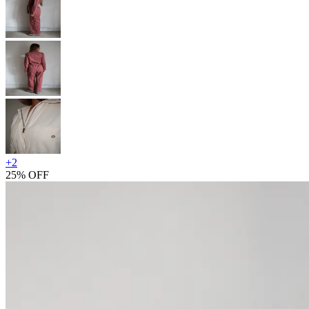
+
2
25% OFF