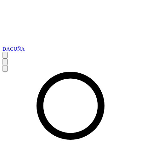
DACUÑA