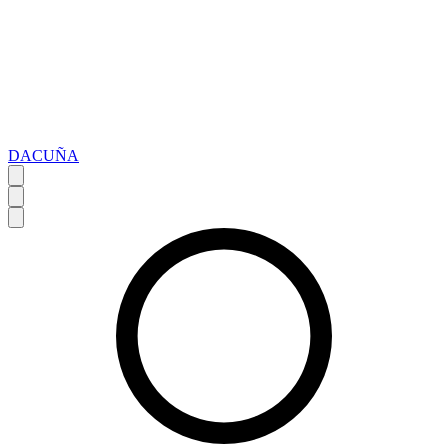
DACUÑA