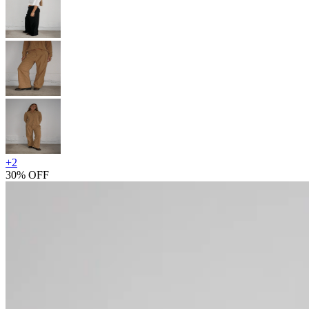
+
2
30% OFF