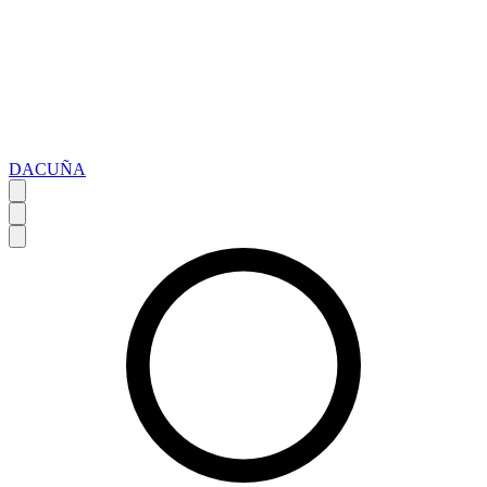
DACUÑA