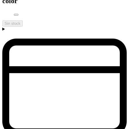
color
Sin stock