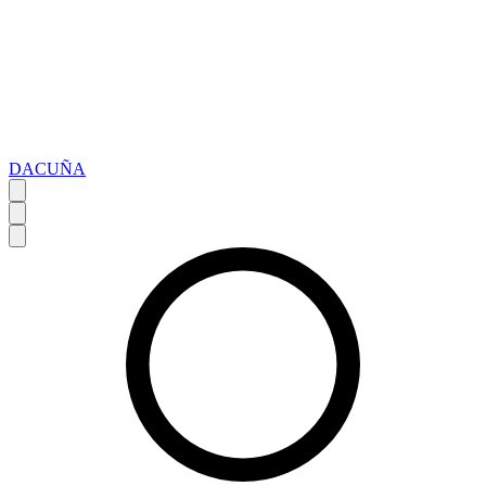
DACUÑA