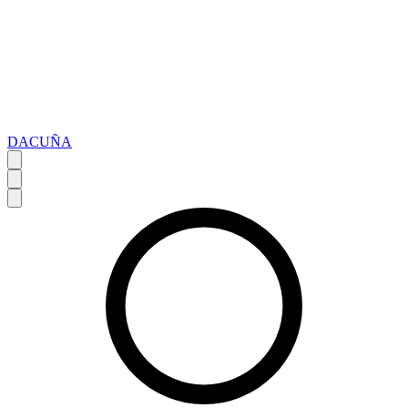
DACUÑA