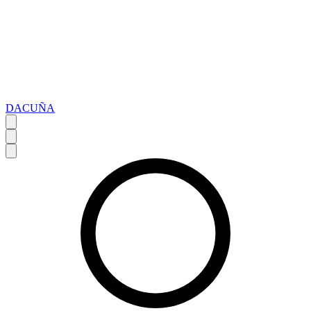
DACUÑA