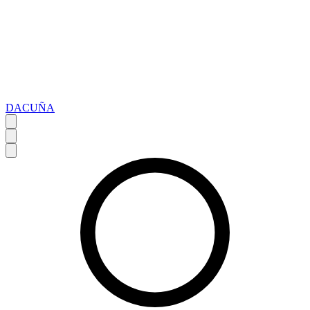
DACUÑA