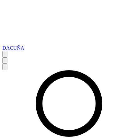
DACUÑA