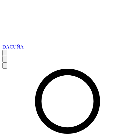
DACUÑA