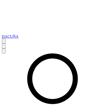
DACUÑA