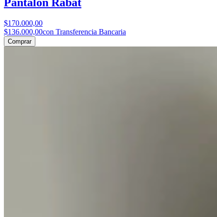
Pantalón Rabat
$170.000,00
$136.000,00
con Transferencia Bancaria
Comprar