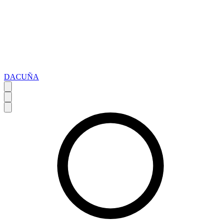
DACUÑA