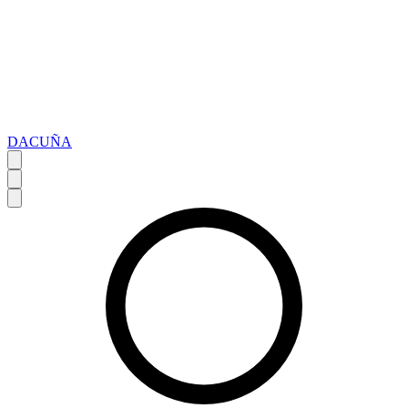
DACUÑA